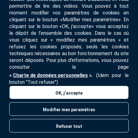
Métiers
permettre de lire des vidéos. Vous pouvez à tout
moment modifier vos paramètres de cookies en
Imprimerie
cliquant sur le bouton «Modifier mes paramètres». En
cliquant sur le bouton «OK, j’accepte» vous acceptez
le dépôt de l’ensemble des cookies. Dans le cas où
vous cliquez sur « modifiez mes paramètres » et
PLAN DU SITE
refusez les cookies proposés, seuls les cookies
techniques nécessaires au bon fonctionnement du site
seront déposés. Pour plus d’informations, vous pouvez
MENTIONS LÉGALES
consulter la page
«
Charte de données personnelles
».
(Idem pour le
CONTACT
bouton "Tout refuser")
OK, j’accepte
Modifier mes paramètres
Refuser tout
Copyright © 2018-2026 Lasertec, marquage et découpe laser - 43 Rue du
Faubourg Gallas - 21310 , Arceau - Créé par
GDA
agence web à lyon