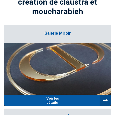
création de claustra et
moucharabieh
Galerie Miroir
Voir les
détails