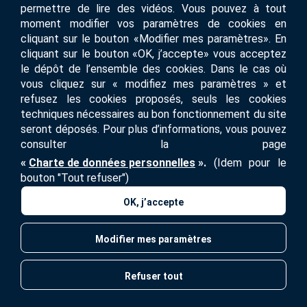
L'utilisation de goodies pour renforcer
permettre de lire des vidéos. Vous pouvez à tout
son image de marque
moment modifier vos paramètres de cookies en
cliquant sur le bouton «Modifier mes paramètres». En
Les goodies et les trophées sont des objets publicitaires
qui renforcent l’image de l'entreprise auprès de son public
cliquant sur le bouton «OK, j’accepte» vous acceptez
cible. Comment les utiliser ?
le dépôt de l’ensemble des cookies. Dans le cas où
vous cliquez sur « modifiez mes paramètres » et
refusez les cookies proposés, seuls les cookies
Détail
techniques nécessaires au bon fonctionnement du site
seront déposés. Pour plus d’informations, vous pouvez
consulter la page
«
Charte de données personnelles
».
(Idem pour le
bouton "Tout refuser")
OK, j’accepte
Modifier mes paramètres
Objets publicitaires écologiques : la
communication responsable
Refuser tout
La communication éco-responsable s’impose à toutes les
entreprises et touche également à la réalisation et à la