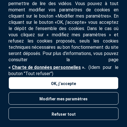
permettre de lire des vidéos. Vous pouvez à tout
Pliage
moment modifier vos paramètres de cookies en
cliquant sur le bouton «Modifier mes paramètres». En
Pliage à chaud et à froid
cliquant sur le bouton «OK, j’accepte» vous acceptez
le dépôt de l’ensemble des cookies. Dans le cas où
Impression
vous cliquez sur « modifiez mes paramètres » et
refusez les cookies proposés, seuls les cookies
Impression UV
techniques nécessaires au bon fonctionnement du site
seront déposés. Pour plus d’informations, vous pouvez
Métiers
consulter la page
«
Charte de données personnelles
».
(Idem pour le
Imprimerie
bouton "Tout refuser")
OK, j’accepte
PLAN DU SITE
Modifier mes paramètres
MENTIONS LÉGALES
Refuser tout
CONTACT