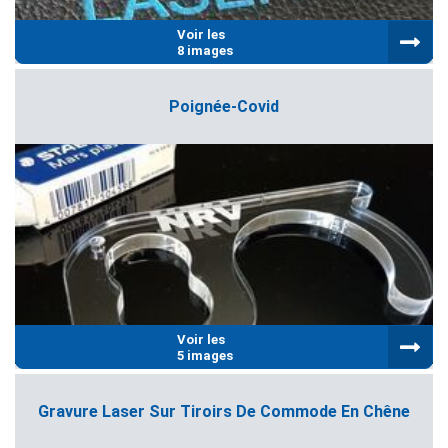
Voir les
8 images
Poignée-Covid
Voir les
5 images
Gravure Laser Sur Tiroirs De Commode En Chêne