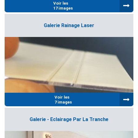
Voir les
17 images
Galerie Rainage Laser
Voir les
7 images
Galerie - Eclairage Par La Tranche