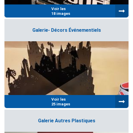
Voir les
18 images
Galerie- Décors Événementiels
Voir les
25 images
Galerie Autres Plastiques