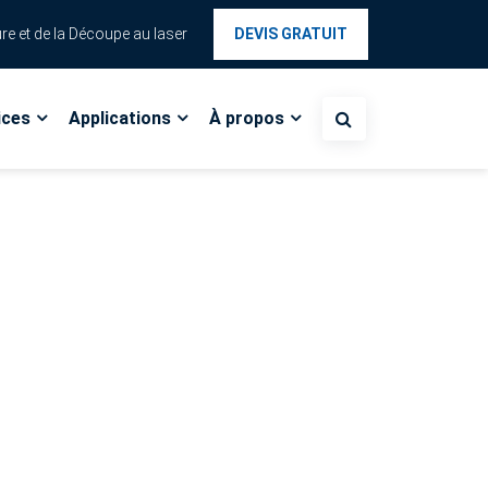
re et de la Découpe au laser
DEVIS GRATUIT
Toggle Dropdown
Toggle Dropdown
Toggle Dropdown
ices
Applications
À propos