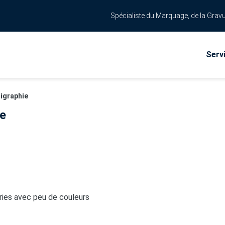
Spécialiste du Marquage, de la Gravu
Serv
rigraphie
ie
ries avec peu de couleurs