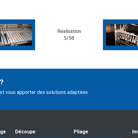
Réalisation
5/58
 ?
 et vous apporter des solutions adaptées
age
Découpe
Pliage
Im